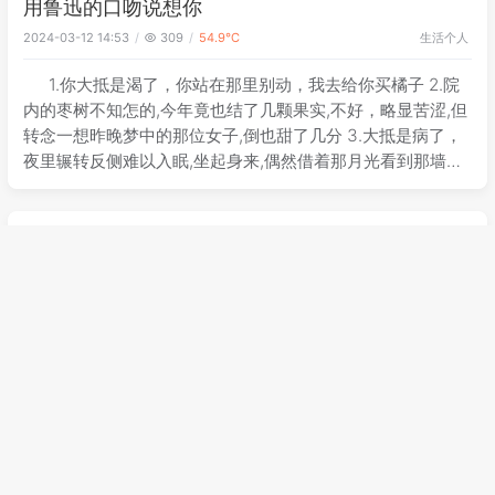
用鲁迅的口吻说想你
生活
个人
2024-03-12 14:53
309
54.9℃
1.你大抵是渴了，你站在那里别动，我去给你买橘子 2.院
内的枣树不知怎的,今年竟也结了几颗果实,不好，略显苦涩,但
转念一想昨晚梦中的那位女子,倒也甜了几分 3.大抵是病了，
夜里辗转反侧难以入眠,坐起身来,偶然借着那月光看到那墙壁
上,竟皆是你的名字 4.我偷偷碰了你一下,却不料你如蒲公英散
开,此后到处
用鲁迅的口吻说emo
个人
生活
2024-03-12 14:53
165
40.5℃
作者：巧克梨 链接：
https://www.zhihu.com/question/502750258/answer/22
62520602 来源：知乎 著作权归作者所有。商业转载请联系
作者获得授权，非商业转载请注明出处。 1. 我想大抵是累
了，横竖都没有精神，随意翻了几本书，眼皮倦倦的，仔细看
了半夜，
人生快乐之源