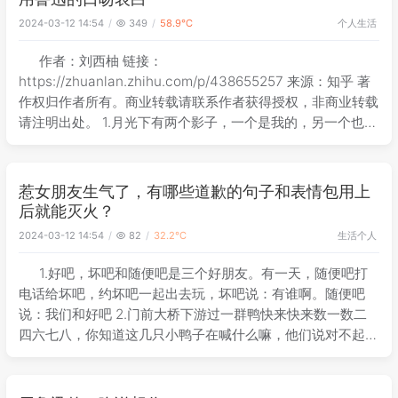
个人
生活
2024-03-12 14:54
349
58.9℃
作者：刘西柚 链接：
https://zhuanlan.zhihu.com/p/438655257 来源：知乎 著
作权归作者所有。商业转载请联系作者获得授权，非商业转载
请注明出处。 1.月光下有两个影子，一个是我的，另一个也是
我的。 2.我大抵是恋爱了，横竖都睡不着，几经辗转反侧，
没由来的有些激动。想
惹女朋友生气了，有哪些道歉的句子和表情包用上
后就能灭火？
生活
个人
2024-03-12 14:54
82
32.2℃
1.好吧，坏吧和随便吧是三个好朋友。有一天，随便吧打
电话给坏吧，约坏吧一起出去玩，坏吧说：有谁啊。随便吧
说：我们和好吧 2.门前大桥下游过一群鸭快来快来数一数二
四六七八，你知道这几只小鸭子在喊什么嘛，他们说对不起
鸭，对不起鸭，对不起鸭 3.“最近的风有没有替我说句对不起
如果没有那我就替风说了” 4.