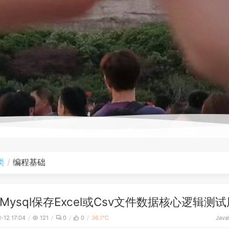
类
编程基础
Mysql保存Excel或Csv文件数据核心逻辑测
Java
-12 17:04
121
0
0
36.1℃