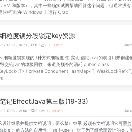
 JVM 和版本），其中一些确实试图帮助回答这个问题，但通常没
些可能在 Windows 上运行 Oracl
细粒度锁分段锁定key资源
Java
-12 17:03
70
0
0
31.0℃
ava细粒度锁实现的3种方式细粒度 锁 实现 借助java的弱引用来创建
交给jvm的垃圾回收，来避免额外的消耗 public class
rivate ConcurrentHashMap<T, WeakLockRef<T,
ra
记EffectJava第三版(19-33)
Java
-12 17:03
50
0
0
29.0℃
么设计继承并提供文档说明，要么禁止继承 必须有文档说明它可覆盖
ridable ）的方法的自用性（ self-use ） 对于为了继承而设计的类