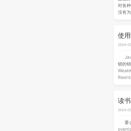
对各种
没有为那
使用
2024-03
J
锁的销毁
WeakKeyLock<T> { p
Reent
读书笔
2024-03
要
over