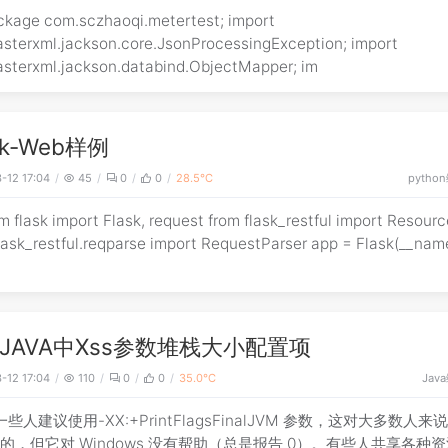
kage com.sczhaoqi.metertest; import
asterxml.jackson.core.JsonProcessingException; import
asterxml.jackson.databind.ObjectMapper; im
sk-Web样例
python
-12 17:04
45
0
0
28.5℃
m flask import Flask, request from flask_restful import Resourc
sk_restful.reqparse import RequestParser app = Flask(__name__)
JAVA中Xss参数堆栈大小配置项
Java
-12 17:04
110
0
0
35.0℃
一些人建议使用-XX:+PrintFlagsFinalJVM 参数，这对大多数人来
的，但它对 Windows 没有帮助（总是报告 0）。有些人共享各种