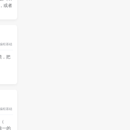
有，或者
编程基础
锁，把
编程基础
（
，唯一的