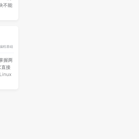
决不能
编程基础
要掌握两
它直接
inux
编程基础
用 户永
使用的术