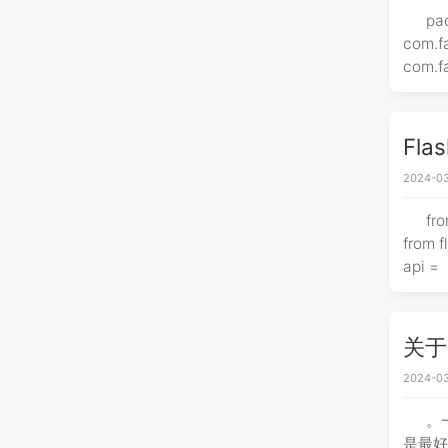
pac
com.f
com.f
Fla
2024-03
fro
from fla
api =
关于
2024-03
。
是最好