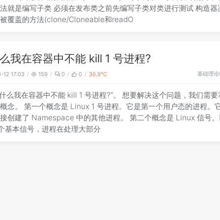
法就是编写子类 必须在发布类之前先编写子类对类进行测试 构造器
覆盖的方法(clone/Cloneable和readO
么我在容器中不能 kill 1 号进程?
基础理论
-12 17:03
159
0
0
39.9℃
为什么我在容器中不能 kill 1 号进程?”。 想要解决这个问题，我们需
概念。 第一个概念是 Linux 1 号进程。它是第一个用户态的进程。
接创建了 Namespace 中的其他进程。 第二个概念是 Linux 信号。L
1 个基本信号，进程在处理大部分
记EffectJava第三版(1-18)
Java
-12 17:03
41
0
0
28.1℃
ffectJava第三版 编码最基本原则 清晰性和简洁性最为重要 ：组件的
应该被其行为所迷惑。 组件要尽可能小，但又不能太小 ［ 本书中