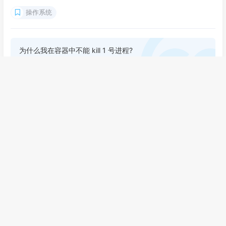
操作系统
为什么我在容器中不能 kill 1 号进程?
https://www.sczhaoqi.ink/2024/1710224998679
作者
发布于
更新于
许可协议
七七
2024-03-12
2024-03-12
CC BY 4.0
shell利用文件实现独占锁,多进程串行执行
AopContext.currentProxy()
评论