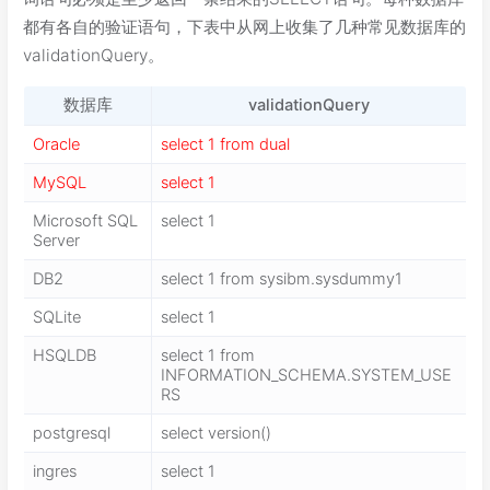
都有各自的验证语句，下表中从网上收集了几种常见数据库的
validationQuery。
数据库
validationQuery
Oracle
select 1 from dual
MySQL
select 1
Microsoft SQL
select 1
Server
DB2
select 1 from sysibm.sysdummy1
SQLite
select 1
HSQLDB
select 1 from
INFORMATION_SCHEMA.SYSTEM_USE
RS
postgresql
select version()
ingres
select 1