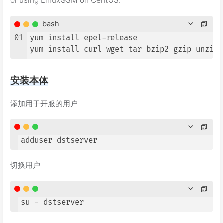
or using LinuxGSM on CentOS.
bash
01
yum install epel-release

yum install curl wget tar bzip2 gzip unzip 
安装本体
添加用于开服的用户
adduser dstserver
切换用户
su - dstserver