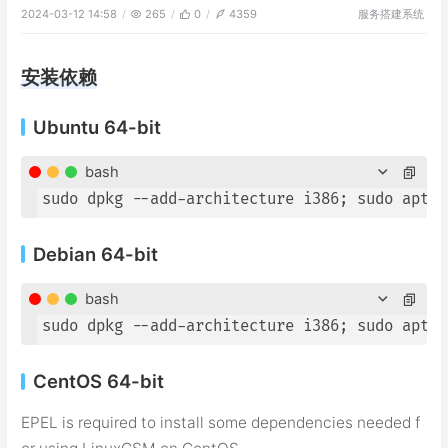
服务搭建
系统
2024-03-12 14:58
265
0
4359
安装依赖
Ubuntu 64-bit
bash
sudo dpkg --add-architecture i386; sudo apt u
Debian 64-bit
bash
sudo dpkg --add-architecture i386; sudo apt u
CentOS 64-bit
EPEL is required to install some dependencies needed f