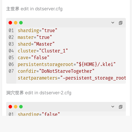
主世界 edit in dstserver.cfg
01
sharding
=
"true"
02
master
=
"true"
03
shard
=
"Master"
04
cluster
=
"Cluster_1"
05
cave
=
"false"
06
persistentstorageroot
=
"${HOME}/.klei"
07
confdir
=
"DoNotStarveTogether"
startparameters
=
"-persistent_storage_root $
洞穴世界 edit in dstserver-2.cfg
01
sharding
=
"false"
02
master
=
"false"
03
shard
=
"Caves"