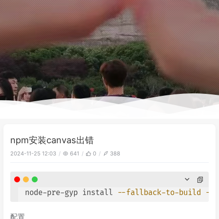
npm安装canvas出错
2024-11-25 12:03
641
0
388
 node-pre-gyp install 
--fallback-to-build
--u
配置