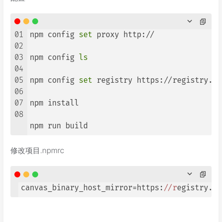
01
npm config 
set
 proxy http://

02
03
npm config 
ls
04
05
npm config 
set
 registry https://registry.np
06
07
npm install

08
npm run build
修改项目.npmrc
canvas_binary_host_mirror=https:
//r
egistry.np