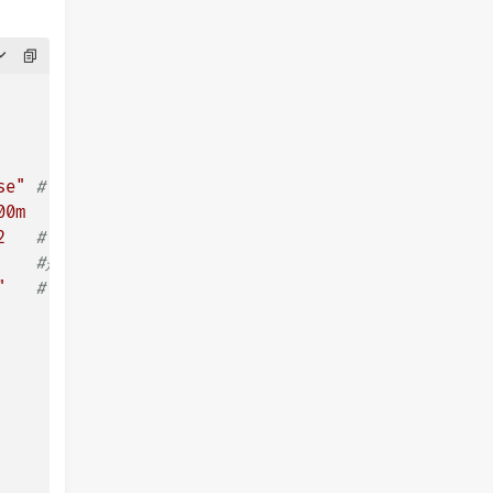
se"
# 确保不强制重定向到 HTTPS
00m
2
# 重写路径，这个代表的是被代理的172.16.0.239路径
#是否使用正则表达式,true表示使用
"
# 启用跨域资源共享（CORS）