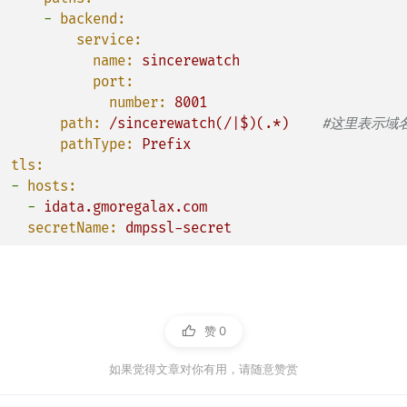
-
backend:
service:
name:
sincerewatch
port:
number:
8001
path:
/sincerewatch(/|$)(.*)
#这里表示域
pathType:
Prefix
tls:
-
hosts:
-
idata.gmoregalax.com
secretName:
dmpssl-secret
赞
0
如果觉得文章对你有用，请随意赞赏