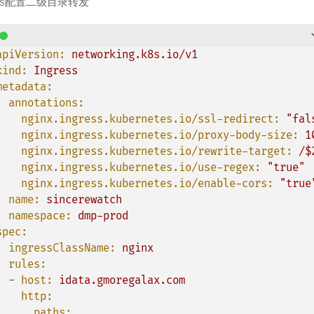
ress配置二级目录转发
apiVersion:
networking.k8s.io/v1
kind:
Ingress
metadata:
annotations:
nginx.ingress.kubernetes.io/ssl-redirect:
"fal
nginx.ingress.kubernetes.io/proxy-body-size:
1
nginx.ingress.kubernetes.io/rewrite-target:
/$
nginx.ingress.kubernetes.io/use-regex:
"true"
nginx.ingress.kubernetes.io/enable-cors:
"true
name:
sincerewatch
namespace:
dmp-prod
spec:
ingressClassName:
nginx
rules:
-
host:
idata.gmoregalax.com
http:
paths: