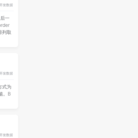
开发
数据
最后一
rder
序排列取
开发
数据
用方式为
上的值。B
开发
数据