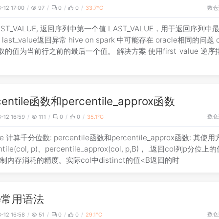
数仓
-12 17:00
97
0
0
33.7℃
IRST_VALUE, 返回序列中第一个值 LAST_VALUE，用于返回序列中
last_value返回异常 hive on spark 中可能存在 oracle相同的问题 o
时 取的值为当前行之前的最后一个值。 解决方案 使用first_value 逆
centile函数和percentile_approx函数
数仓
-12 16:59
111
0
0
35.1℃
ve 计算千分位数: percentile函数和percentile_approx函数: 其使
ntile(col, p)、percentile_approx(col, p,B)， .返回col列p分位
制内存消耗的精度。实际col中distinct的值<B返回的时
ve常用语法
数仓
-12 16:58
51
0
0
29.1℃