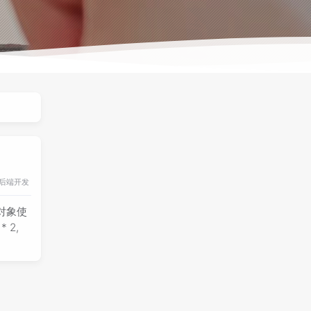
后端开发
个对象使
 2,