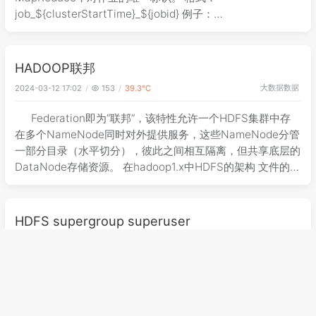
job_${clusterStartTime}_${jobid} 例子：
job_1498552288473_2742 2）applica
HADOOP联邦
大数据
数据
2024-03-12 17:02
153
39.3℃
Federation即为“联邦”，该特性允许一个HDFS集群中存
在多个NameNode同时对外提供服务，这些NameNode分管
一部分目录（水平切分），彼此之间相互隔离，但共享底层的
DataNode存储资源。 在hadoop1.x中HDFS的架构 文件的存
储是放在块上的（Block Storage）
HDFS supergroup superuser
大数据
数据
2024-03-12 17:01
130
37.0℃
默认情况下 hdfs 的namenode启动用户为 superuser 当
程序实际运行中,获取进程/线程的用户,UGI的用户信息进行权
限认证 其他用户需要超级权限,则需要加入supergroup