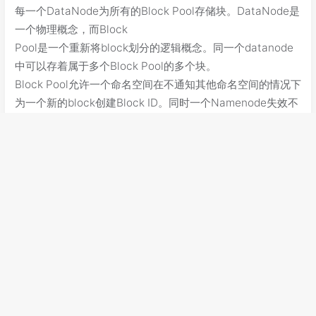
每一个DataNode为所有的Block Pool存储块。DataNode是
一个物理概念，而Block
Pool是一个重新将block划分的逻辑概念。同一个datanode
中可以存着属于多个Block Pool的多个块。
Block Pool允许一个命名空间在不通知其他命名空间的情况下
为一个新的block创建Block ID。同时一个Namenode失效不
会影响其下Datanode为其他Namenode服务。
每个Block Pool内部自治，也就是说各自管理各自的block，
不会与其他Block Pool交流。一个Namenode挂掉了，不会
影响其他NameNode。
当DN与NN建立联系并开始会话后自动建立Block Pool。每
个block都有一个唯一的表示，这个表示我们称之为扩展块ID,
在HDFS集群之间都是惟一的，为以后集群归并创造了条件。
DN中的数据结构都通过块池ID索引，即DN中的BlockMap，
storage等都通过BPID索引。
某个NN上的NameSpace和它对应的Block Pool一起被称为
NameSpace Volume。它是管理的基本单位。当一个