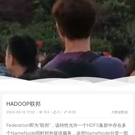
HADOOP联邦
大数据
数据
2024-03-12 17:02
153
0
4135
Federation即为“联邦”，该特性允许一个HDFS集群中存在多
个NameNode同时对外提供服务，这些NameNode分管一部