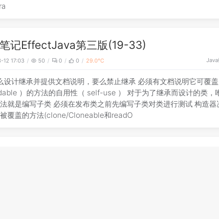
ra
记EffectJava第三版(19-33)
Java
-12 17:03
50
0
0
29.0℃
么设计继承并提供文档说明，要么禁止继承 必须有文档说明它可覆盖
ridable ）的方法的自用性（ self-use ） 对于为了继承而设计的类
法就是编写子类 必须在发布类之前先编写子类对类进行测试 构造器
覆盖的方法(clone/Cloneable和readO
记EffectJava第三版(1-18)
Java
-12 17:03
41
0
0
28.1℃
ffectJava第三版 编码最基本原则 清晰性和简洁性最为重要 ：组件的
应该被其行为所迷惑。 组件要尽可能小，但又不能太小 ［ 本书中
 件”（ Component），是指任何可重用的软件元素，从单个方法，