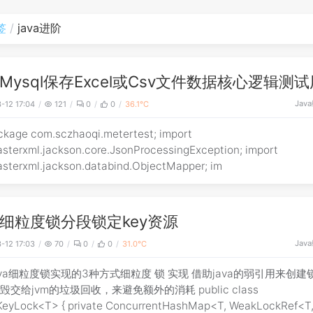
签
java进阶
Mysql保存Excel或Csv文件数据核心逻辑测
Java
-12 17:04
121
0
0
36.1℃
kage com.sczhaoqi.metertest; import
asterxml.jackson.core.JsonProcessingException; import
asterxml.jackson.databind.ObjectMapper; im
细粒度锁分段锁定key资源
Java
-12 17:03
70
0
0
31.0℃
ava细粒度锁实现的3种方式细粒度 锁 实现 借助java的弱引用来创建
交给jvm的垃圾回收，来避免额外的消耗 public class
rivate ConcurrentHashMap<T, WeakLockRef<T,