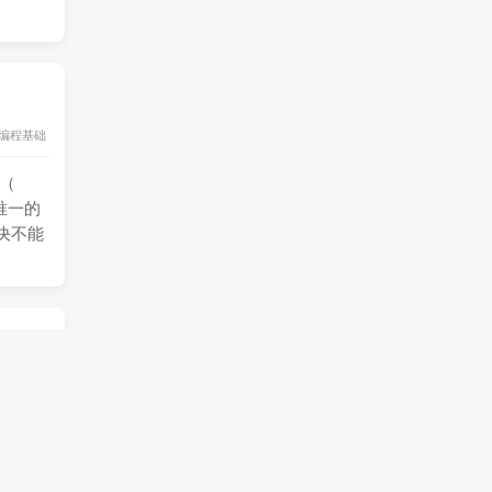
编程基础
（
，唯一的
决不能
编程基础
用 户永
使用的术
到包含多