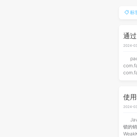
标
通过
2024-03
pac
com.f
com.f
使用
2024-03
J
锁的销毁
WeakKeyLock<T> { p