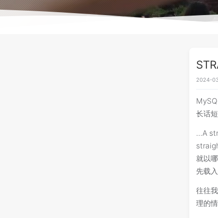
STR
2024-03
MySQ
长话短
…A st
stra
就以哪
先载
往往我
理的情