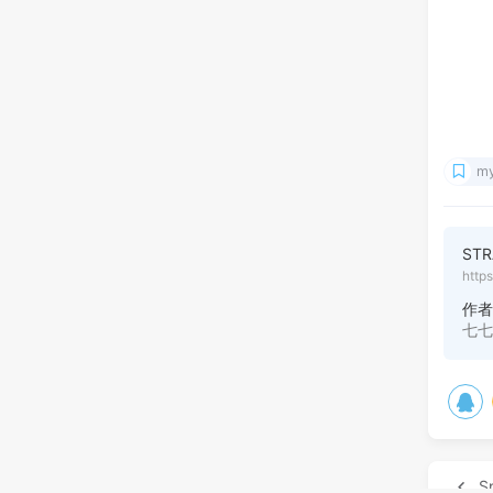
my
STR
http
作
七
S