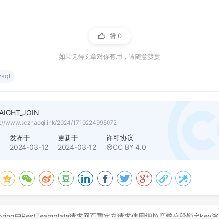
赞
0
如果觉得文章对你有用，请随意赞赏
sql
AIGHT_JOIN
s://www.sczhaoqi.ink/2024/1710224995072
者
发布于
更新于
许可协议
七
2024-03-12
2024-03-12
CC BY 4.0
pring中RestTeamplate请求网页重定向请求
使用细粒度锁分段锁定key资