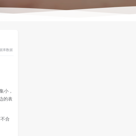
据库
数据
结果集小，
左边的表
序不合