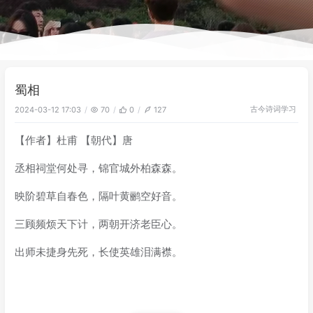
蜀相
古今诗词
学习
2024-03-12 17:03
70
0
127
【作者】杜甫 【朝代】唐
丞相祠堂何处寻，锦官城外柏森森。
映阶碧草自春色，隔叶黄鹂空好音。
三顾频烦天下计，两朝开济老臣心。
出师未捷身先死，长使英雄泪满襟。