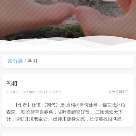
分类
学习
蜀相
古今诗词
学习
2024-03-12 17:03
71
31.1℃
【作者】杜甫 【朝代】唐 丞相祠堂何处寻，锦官城外柏
森森。 映阶碧草自春色，隔叶黄鹂空好音。 三顾频烦天下
计，两朝开济老臣心。 出师未捷身先死，长使英雄泪满襟。