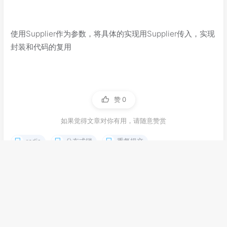
使用Supplier作为参数，将具体的实现用Supplier传入，实现
封装和代码的复用
赞
0
如果觉得文章对你有用，请随意赞赏
redis
分布式锁
重复提交
基于Redis实现分布式锁解决OLAP中SQL重复执行​
https://www.sczhaoqi.ink/2024/1710225039981
作者
发布于
更新于
许可协议
七七
2024-03-12
2024-03-12
CC BY 4.0