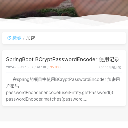
标签
加密
SpringBoot BCryptPasswordEncoder 使用记录
spring
后端开发
2024-03-12 16:57
110
35.0℃
在spring的项目中使用BCryptPasswordEncoder 加密用
户密码
passwordEncoder.encode(userEntity.getPassword())
passwordEncoder.matches(password,
user.getPassword()) 耗时超过5