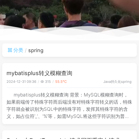
分类
spring
mybatisplus转义模糊查询
Java
持久化
spring
2024-12-31 09:36
315
55.5℃
mybatisplus转义模糊查询 背景：MySQL模糊查询时，
如果前端传了特殊字符而后端没有对特殊字符转义的话，特殊
字符就会被识别为SQL中的特殊字符，发挥其特殊字符的含
义，如占位符’_‘、’%‘等，如需MySQL将这些字符识别为普通
字符，则需要在其前面加上转义符，默认是反斜杠，即变
为’_‘、’%