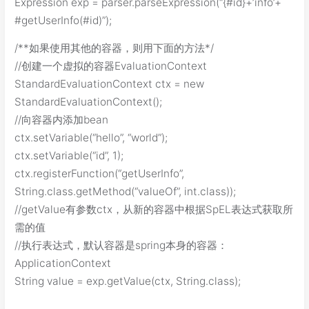
Expression exp = parser.parseExpression(“{#id}+’info’+
#getUserInfo(#id)”);
/**如果使用其他的容器，则用下面的方法*/
//创建一个虚拟的容器EvaluationContext
StandardEvaluationContext ctx = new
StandardEvaluationContext();
//向容器内添加bean
ctx.setVariable(“hello”, “world”);
ctx.setVariable(“id”, 1);
ctx.registerFunction(“getUserInfo”,
String.class.getMethod(“valueOf”, int.class));
//getValue有参数ctx，从新的容器中根据SpEL表达式获取所
需的值
//执行表达式，默认容器是spring本身的容器：
ApplicationContext
String value = exp.getValue(ctx, String.class);